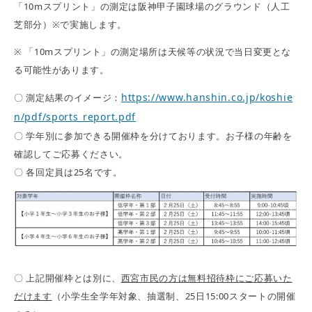
「10mスプリント」の測定は阪神甲子園球場のグラウンド（人工
芝部分）※で実施します。
※ 「10mスプリント」の測定場所は天候等の状況で当日変更とな
る可能性があります。
https://www.hanshin.co.jp/koshie
〇 測定結果のイメージ：
n/pdf/sports_report.pdf
〇 学年別に参加できる開催枠を分けております。お子様の年齢を
確認してご応募ください。
〇 各回定員は25名です。
〇 上記開催枠とは別に、
西宮市民の方は無料招待枠にご応募いた
だけます
（小学生全学年対象、抽選制、25日15:00スタートの開催