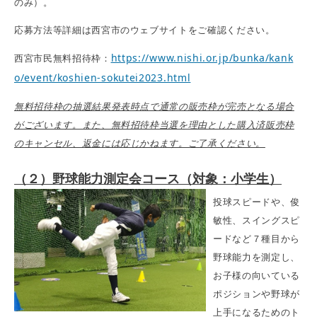
のみ）。
応募方法等詳細は西宮市のウェブサイトをご確認ください。
https://www.nishi.or.jp/bunka/kank
西宮市民無料招待枠：
o/event/koshien-sokutei2023.html
無料招待枠の抽選結果発表時点で通常の販売枠が完売となる場合
がございます。また、無料招待枠当選を理由とした購入済販売枠
のキャンセル、返金には応じかねます。ご了承ください。
（２）野球能力測定会コース（対象：小学生）
投球スピードや、俊
敏性、スイングスピ
ードなど７種目から
野球能力を測定し、
お子様の向いている
ポジションや野球が
上手になるためのト