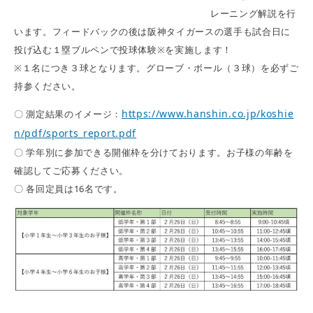
レーニング解説を行
います。フィードバックの後は阪神タイガースの選手も試合日に
投げ込む１塁ブルペンで投球体験※を実施します！
※１名につき３球となります。グローブ・ボール（３球）を必ずご
持参ください。
https://www.hanshin.co.jp/koshie
〇 測定結果のイメージ：
n/pdf/sports_report.pdf
〇 学年別に参加できる開催枠を分けております。お子様の年齢を
確認してご応募ください。
〇 各回定員は16名です。