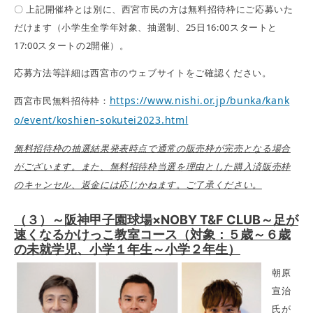
〇 上記開催枠とは別に、西宮市民の方は無料招待枠にご応募いた
だけます（小学生全学年対象、抽選制、25日16:00スタートと
17:00スタートの2開催）。
応募方法等詳細は西宮市のウェブサイトをご確認ください。
https://www.nishi.or.jp/bunka/kank
西宮市民無料招待枠：
o/event/koshien-sokutei2023.html
無料招待枠の抽選結果発表時点で通常の販売枠が完売となる場合
がございます。また、無料招待枠当選を理由とした購入済販売枠
のキャンセル、返金には応じかねます。ご了承ください。
（３）～阪神甲子園球場×NOBY T&F CLUB～足が
速くなるかけっこ教室コース
（対象：５歳～６歳
の未就学児、小学１年生～小学２年生）
朝原
宣治
氏が