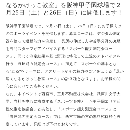
なるかけっこ教室」を阪神甲子園球場で２
月25日（土）と26日（日）に開催します！
阪神甲子園球場では、２月25日（土）、26日（日）にお子様向け
のスポーツイベントを開催します。募集コースは、デジタル測定
器を使って運動能力を測定し、長所の伸ばし方や苦手分野の克服
を専門スタッフがアドバイスする「スポーツ能力測定会コー
ス」、同じく測定結果を基に野球に特化して上達のアドバイスを
行う「野球能力測定会コース」に加えて、スポーツの基本とな
る“走る”をテーマに、アスリートがその魅力やコツを伝える「足が
速くなるかけっこ教室コース」の計３種となります。お子様の関
心に合わせてご応募ください。
なお、本イベントは西宮市、三井不動産株式会社、武庫川女子大
学、当社を中心に構成する「スポーツを核とした甲子園エリア活
性化推進協議会」と共催し、「スポーツ能力測定会コース」と
「野球能力測定会コース」では、西宮市民の方の無料招待枠も設
定しています。詳細は以下のとおりです。