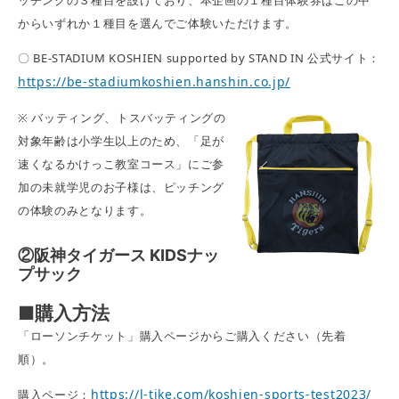
ッチングの３種目を設けており、本企画の１種目体験券はこの中
からいずれか１種目を選んでご体験いただけます。
〇 BE-STADIUM KOSHIEN supported by STAND IN 公式サイト：
https://be-
stadiumkoshien
.hanshin.co.jp/
※ バッティング、トスバッティングの
対象年齢は小学生以上のため、「足が
速くなるかけっこ教室コース」にご参
加の未就学児のお子様は、ピッチング
の体験のみとなります。
②
阪神タイガース KIDSナッ
プサック
■購入方法
「ローソンチケット」購入ページからご購入ください（先着
順）。
https://l-tike.com/koshien-sports-test2023/
購入ページ：