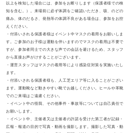
以上を検知した場合には、参加をお断りします（保護者様での検
知を含む。）。来場前に必ず体調をご確認いただき、咳、のどの
痛み、体のだるさ、発熱等の体調不良がある場合は、参加をお控
えください。
・付添いされる保護者様はイベント中マスクの着用をお願いしま
す。ご参加のお子様は運動を伴いますのでマスクの着用は不要で
すが、参加者同士での大きな声での会話を避けるため、スタッフ
から直接お声がけすることがございます。
・運営スタッフはマスクの着用等により感染症対策を実施いたし
ます。
・付添いされる保護者様も、人工芝エリア等に入ることがござい
ます。運動靴など動きやすい靴でお越しください。ヒールや革靴
でのご来場はご遠慮ください。
・イベント中の怪我、その他事件・事故等については自己責任で
お願いします。
・イベント中、主催者又は主催者の許諾を受けた第三者が記録・
広報・報道の目的で写真・動画を撮影します。撮影した写真・動