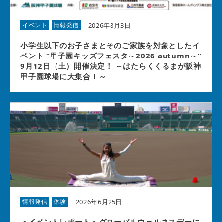
2026年8月3日
イベント
情報発信
小学生以下のお子さまとそのご家族を対象としたイ
ベント “甲子園キッズフェスタ～2026 autumn～”
9月12日（土）開催決定！ ～はたらくくるまが阪神
甲子園球場に大集合！～
2026年6月25日
情報発信
体験
＜イベントレポート＞グローバルウェルネスデーに