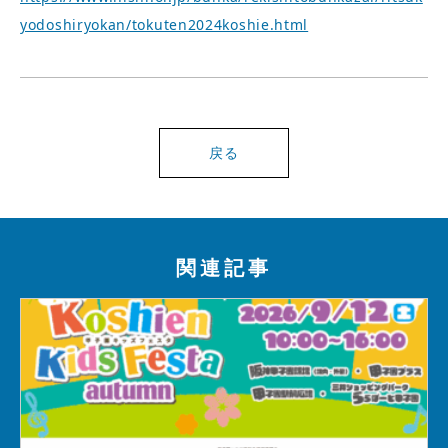
yodoshiryokan/tokuten2024koshie.html
戻る
関連記事