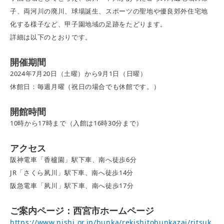
子、両河川の廃川、球場誕生、スポーツの聖地や優良郊外住宅地
化する様子など、甲子園地域の足跡をたどります。
詳細は以下のとおりです。
開催期間
2024年7月20日（土曜）から9月1日（日曜）
休館日：毎週月曜（祝日の場合でも休館です。）
開館時間
10時から17時まで（入館は16時30分まで）
アクセス
阪神電車「香櫨園」駅下車、南へ徒歩6分
JR「さくら夙川」駅下車、南へ徒歩14分
阪急電車「夙川」駅下車、南へ徒歩17分
ご案内ページ：西宮市ホームページ
https://www.nishi.or.jp/bunka/rekishitobunkazai/ritsuk